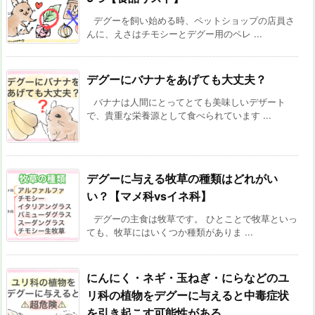
デグーを飼い始める時、ペットショップの店員さ
んに、えさはチモシーとデグー用のペレ ...
デグーにバナナをあげても大丈夫？
バナナは人間にとってとても美味しいデザート
で、貴重な栄養源として食べられています ...
デグーに与える牧草の種類はどれがい
い？【マメ科vsイネ科】
デグーの主食は牧草です。 ひとことで牧草といっ
ても、牧草にはいくつか種類がありま ...
にんにく・ネギ・玉ねぎ・にらなどのユ
リ科の植物をデグーに与えると中毒症状
を引き起こす可能性がある