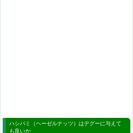
ハシバミ（ヘーゼルナッツ）はデグーに与えて
も良いか