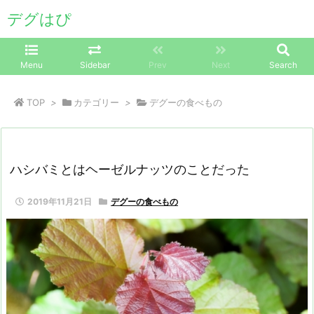
デグはぴ
Menu
Sidebar
Prev
Next
Search
TOP
>
カテゴリー
>
デグーの食べもの
ハシバミとはヘーゼルナッツのことだった
2019年11月21日
デグーの食べもの