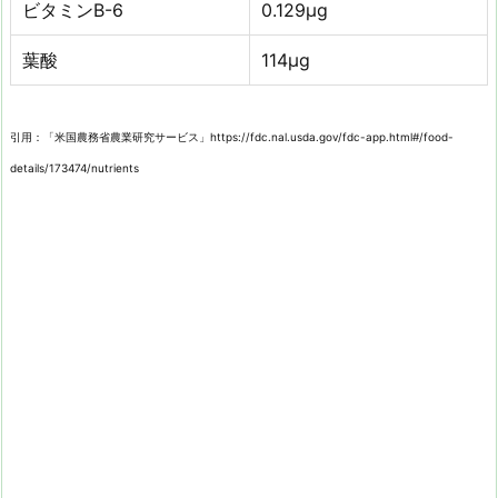
ビタミンB-6
0.129µg
葉酸
114µg
引用：「米国農務省農業研究サービス」https://fdc.nal.usda.gov/fdc-app.html#/food-
details/173474/nutrients