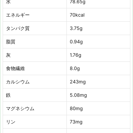
水
78.65g
エネルギー
70kcal
タンパク質
3.75g
脂質
0.94g
灰
1.76g
食物繊維
8.0g
カルシウム
243mg
鉄
5.08mg
マグネシウム
80mg
リン
73mg