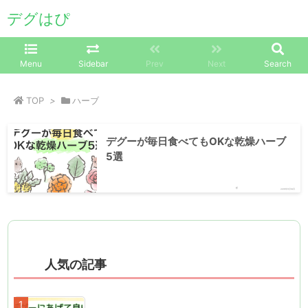
デグはぴ
Menu
Sidebar
Prev
Next
Search
TOP
>
ハーブ
デグーが毎日食べてもOKな乾燥ハーブ
5選
2019年11月18日
人気の記事